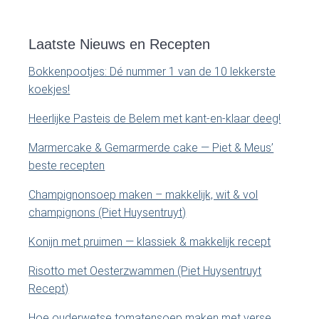
e
m
k
o
Laatste Nieuws en Recepten
a
p
Bokkenpootjes: Dé nummer 1 van de 10 lekkerste
d
r
koekjes!
e
y
z
Heerlijke Pasteis de Belem met kant-en-klaar deeg!
e
S
Marmercake & Gemarmerde cake — Piet & Meus’
s
beste recepten
i
i
t
Champignonsoep maken – makkelijk, wit & vol
e
d
champignons (Piet Huysentruyt)
.
e
.
Konijn met pruimen — klassiek & makkelijk recept
.
b
Risotto met Oesterzwammen (Piet Huysentruyt
Recept)
a
Hoe ouderwetse tomatensoep maken met verse