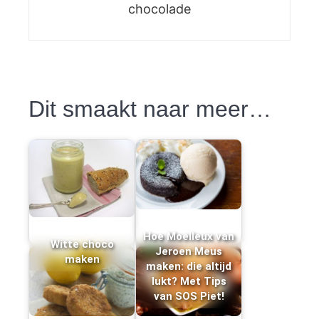
chocolade
Dit smaakt naar meer…
Hoe Moelleux van
Witte choco
Jeroen Meus
maken
maken: die altijd
lukt? Met Tips
van SOS Piet!