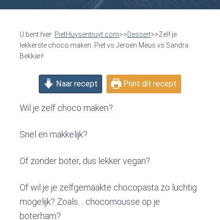
v
n
d
i
t
e
g
b
U bent hier:
PietHuysentruyt.com
>>
Dessert
>>Zelf je
a
a
lekkerste choco maken: Piet vs Jeroen Meus vs Sandra
Bekkari!
t
r
i
Naar recept
Print dit recept
o
n
Wil je zelf choco maken?
Snel en makkelijk?
Of zonder boter, dus lekker vegan?
Of wil je je zelfgemaakte chocopasta zo luchtig
mogelijk? Zoals… chocomousse op je
boterham?