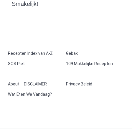
Smakelijk!
F
Recepten Index van A-Z
Gebak
SOS Piet
109 Makkelijke Recepten
o
o
About – DISCLAIMER
Privacy Beleid
t
Wat Eten We Vandaag?
e
r