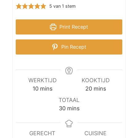
5
van 1 stem
Print Recept
Pin Recept
WERKTIJD
KOOKTIJD
m
m
10
mins
20
mins
i
i
TOTAAL
n
n
m
30
mins
u
u
i
t
t
n
e
e
u
GERECHT
CUISINE