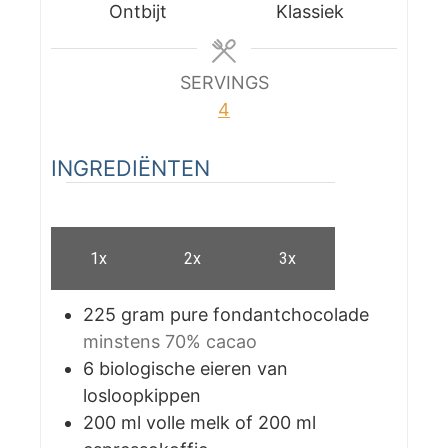
s
s
t
Ontbijt
Klassiek
e
s
SERVINGS
4
INGREDIËNTEN
1x
2x
3x
225
gram
pure fondantchocolade
minstens 70% cacao
6
biologische eieren van
losloopkippen
200
ml
volle melk of 200 ml