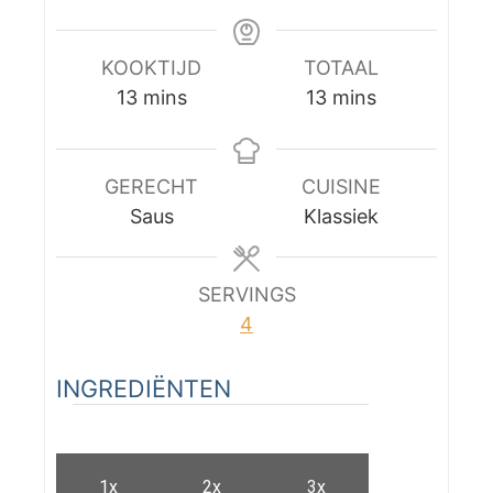
KOOKTIJD
TOTAAL
m
m
13
mins
13
mins
i
i
n
n
u
u
GERECHT
CUISINE
t
t
Saus
Klassiek
e
e
s
s
SERVINGS
4
INGREDIËNTEN
1x
2x
3x