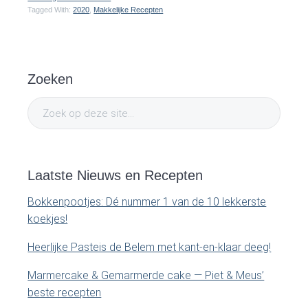
Tagged With:
2020
,
Makkelijke Recepten
P
Zoeken
r
Z
i
o
e
m
k
o
Laatste Nieuws en Recepten
a
p
Bokkenpootjes: Dé nummer 1 van de 10 lekkerste
d
r
koekjes!
e
y
z
Heerlijke Pasteis de Belem met kant-en-klaar deeg!
e
S
Marmercake & Gemarmerde cake — Piet & Meus’
s
beste recepten
i
i