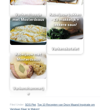
Varkenshaasje
Kabeljauw bakken
met Mosterdsaus
- Zó makkelijk +
lekkere saus!
Varkenskotelet
Kabeljauw met
Mosterdsaus
Varkenshammetj
e
Filed Under:
SOS Piet
,
Top 10 Recepten van Deze Maand Inspiratie om
Vandaag Klaar te Maken!