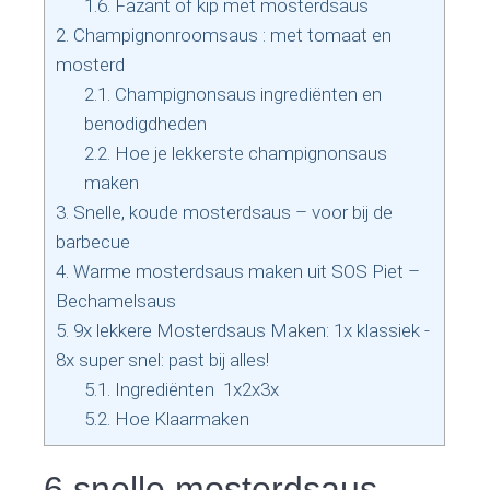
1.6.
Fazant of kip met mosterdsaus
2.
Champignonroomsaus : met tomaat en
mosterd
2.1.
Champignonsaus ingrediënten en
benodigdheden
2.2.
Hoe je lekkerste champignonsaus
maken
3.
Snelle, koude mosterdsaus – voor bij de
barbecue
4.
Warme mosterdsaus maken uit SOS Piet –
Bechamelsaus
5.
9x lekkere Mosterdsaus Maken: 1x klassiek -
8x super snel: past bij alles!
5.1.
Ingrediënten 1x2x3x
5.2.
Hoe Klaarmaken
6 snelle mosterdsaus