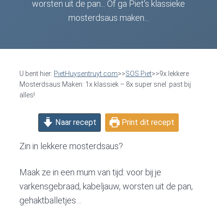
v
n
d
worsten uit de pan... Of ga Piet's klassieke
i
t
e
mosterdsaus maken...
g
b
a
a
t
r
i
U bent hier:
PietHuysentruyt.com
>>
SOS Piet
>>9x lekkere
o
Mosterdsaus Maken: 1x klassiek – 8x super snel: past bij
alles!
n
Naar recept
Print dit recept
Zin in lekkere mosterdsaus?
Maak ze in een mum van tijd: voor bij je
varkensgebraad, kabeljauw, worsten uit de pan,
gehaktballetjes…