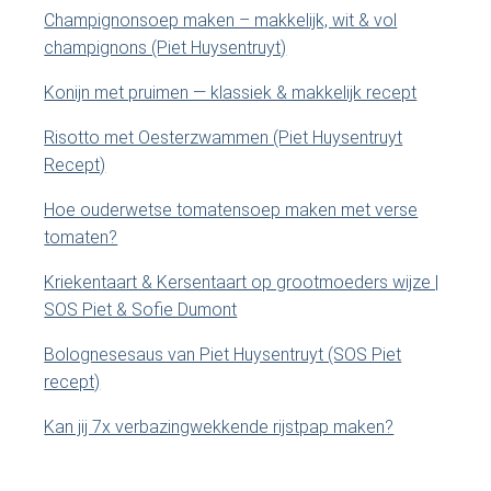
t
Champignonsoep maken – makkelijk, wit & vol
e
d
champignons (Piet Huysentruyt)
.
e
.
Konijn met pruimen — klassiek & makkelijk recept
.
b
Risotto met Oesterzwammen (Piet Huysentruyt
Recept)
a
Hoe ouderwetse tomatensoep maken met verse
r
tomaten?
Kriekentaart & Kersentaart op grootmoeders wijze |
SOS Piet & Sofie Dumont
Bolognesesaus van Piet Huysentruyt (SOS Piet
recept)
Kan jij 7x verbazingwekkende rijstpap maken?