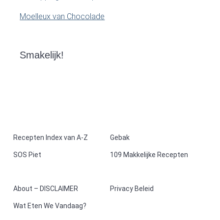
Moelleux van Chocolade
Smakelijk!
F
Recepten Index van A-Z
Gebak
SOS Piet
109 Makkelijke Recepten
o
o
About – DISCLAIMER
Privacy Beleid
t
Wat Eten We Vandaag?