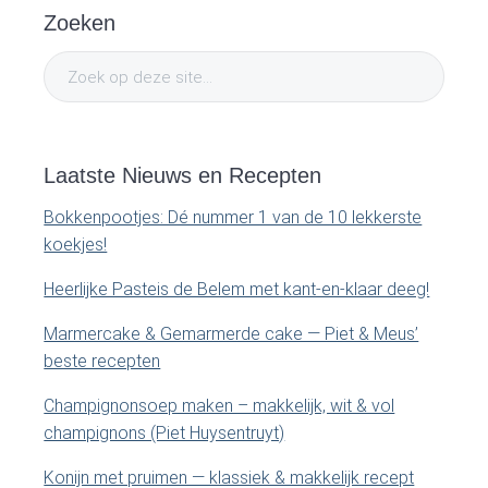
P
Zoeken
r
Z
i
o
e
m
k
o
Laatste Nieuws en Recepten
a
p
Bokkenpootjes: Dé nummer 1 van de 10 lekkerste
d
r
koekjes!
e
y
z
Heerlijke Pasteis de Belem met kant-en-klaar deeg!
e
S
Marmercake & Gemarmerde cake — Piet & Meus’
s
beste recepten
i
i
t
Champignonsoep maken – makkelijk, wit & vol
e
d
champignons (Piet Huysentruyt)
.
e
.
Konijn met pruimen — klassiek & makkelijk recept