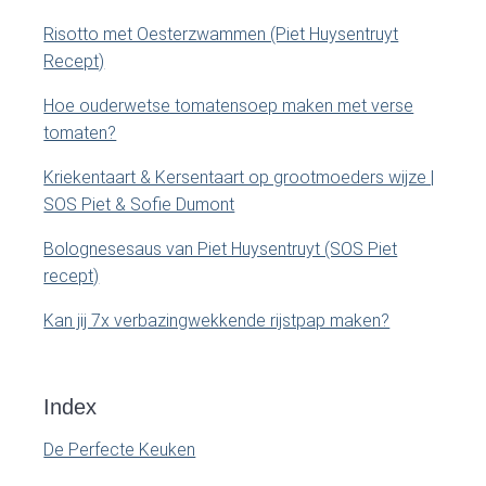
.
b
Risotto met Oesterzwammen (Piet Huysentruyt
Recept)
a
Hoe ouderwetse tomatensoep maken met verse
r
tomaten?
Kriekentaart & Kersentaart op grootmoeders wijze |
SOS Piet & Sofie Dumont
Bolognesesaus van Piet Huysentruyt (SOS Piet
recept)
Kan jij 7x verbazingwekkende rijstpap maken?
Index
De Perfecte Keuken