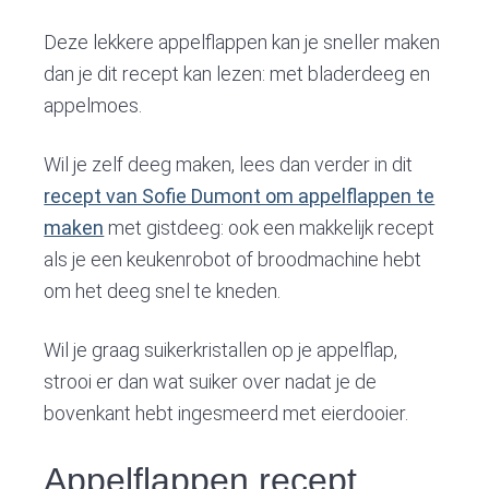
v
n
d
i
t
e
Deze lekkere appelflappen kan je sneller maken
g
b
dan je dit recept kan lezen: met bladerdeeg en
a
a
appelmoes.
t
r
i
Wil je zelf deeg maken, lees dan verder in dit
o
recept van Sofie Dumont om appelflappen te
n
maken
met gistdeeg: ook een makkelijk recept
als je een keukenrobot of broodmachine hebt
om het deeg snel te kneden.
Wil je graag suikerkristallen op je appelflap,
strooi er dan wat suiker over nadat je de
bovenkant hebt ingesmeerd met eierdooier.
Appelflappen recept