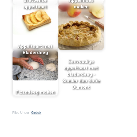
Bretoense
Appelmoes
appeltaart
maken
Appeltaart met
Bladerdeeg
Eenvoudige
appeltaart met
bladerdeeg -
Sneller dan Sofie
Dumont
Pizzadeeg maken
Filed Under:
Gebak