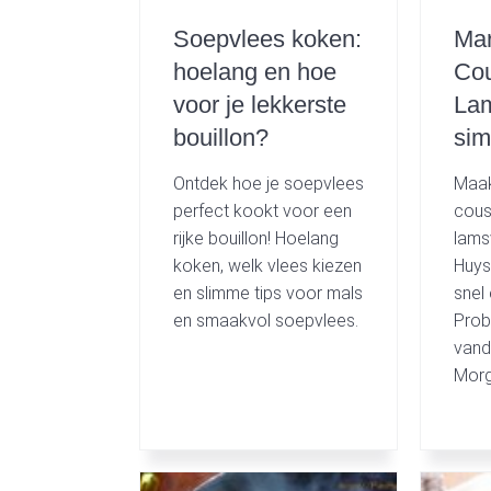
Soepvlees koken:
Ma
hoelang en hoe
Co
voor je lekkerste
Lam
bouillon?
sim
Ontdek hoe je soepvlees
Maak
perfect kookt voor een
cous
rijke bouillon! Hoelang
lamsv
koken, welk vlees kiezen
Huyse
en slimme tips voor mals
snel
en smaakvol soepvlees.
Prob
vand
Morg