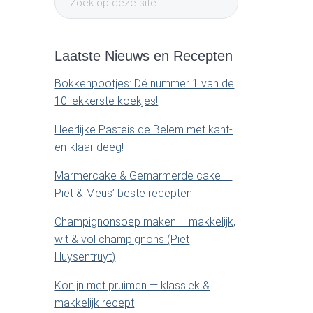
t
i
o
e
e
m
.
k
Laatste Nieuws en Recepten
o
.
a
p
Bokkenpootjes: Dé nummer 1 van de
.
d
10 lekkerste koekjes!
r
e
Heerlijke Pasteis de Belem met kant-
z
y
en-klaar deeg!
e
s
Marmercake & Gemarmerde cake —
S
i
Piet & Meus’ beste recepten
t
i
e
Champignonsoep maken – makkelijk,
.
wit & vol champignons (Piet
d
.
Huysentruyt)
.
e
Konijn met pruimen — klassiek &
makkelijk recept