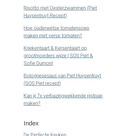
b
Risotto met Oesterzwammen (Piet
Huysentruyt Recept)
a
Hoe ouderwetse tomatensoep
r
maken met verse tomaten?
Kriekentaart & Kersentaart op
grootmoeders wijze | SOS Piet &
Sofie Dumont
Bolognesesaus van Piet Huysentruyt
(SOS Piet recept)
Kan jij 7x verbazingwekkende rijstpap
maken?
Index
De Perfecte Keuken