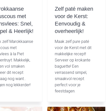
rokkaanse
Zelf paté maken
uscous met
voor de Kerst:
svlees: Snel,
Eenvoudig &
pel & Heerlijk!
overheerlijk!
 zelf Marokkaanse
Maak zelf pure paté
cous met
voor de Kerst met dit
lees à la Piet
makkelijke recept!
ntruyt. Makkelijk,
Serveer op krokante
 en vol smaken.
baguette! Een
eer dit recept
verrassend simpel,
aag nog want…
smaakvol recept:
en nog lekkerder!
perfect voor je
feestdagen.