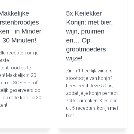
Makkelijke
5x Keilekker
stenbroodjes
Konijn: met bier,
en : in Minder
wijn, pruimen
 30 Minuten!
en… Op
grootmoeders
elle recepten om je
wijze!
erste
tenbroodjes te
Zin in 1 heerlijk winters
n! Makkelijk in 20
stoofpotje van konijn?
ten uit SOS Piet of
Lees eerst deze 5 tips,
telijk geserveerd op
zodat je je konijn perfect
l en rode kool: in 30
zal klaarmaken. Kies dan
ten!
uit 5 recepten: konijn met
bier …