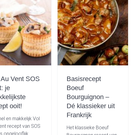
 Au Vent SOS
Basisrecept
: je
Boeuf
kelijkste
Bourguignon –
ept ooit!
Dé klassieker uit
Frankrijk
nel en makkelijk Vol
ent recept van SOS
Het klassieke Boeuf
is ongelooflijk