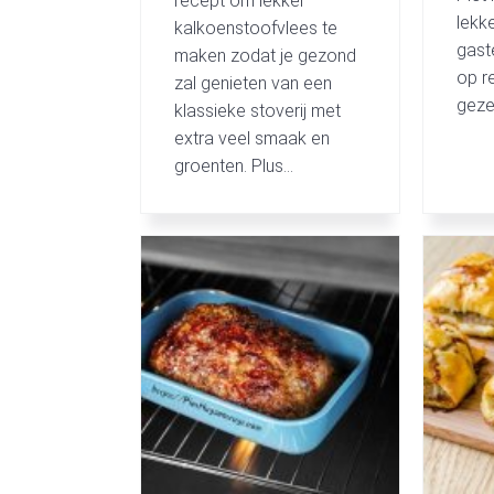
recept om lekker
lekk
kalkoenstoofvlees te
gast
maken zodat je gezond
op r
zal genieten van een
gezel
klassieke stoverij met
extra veel smaak en
groenten. Plus…