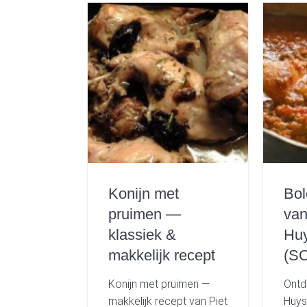
a
e
i
v
n
d
i
t
e
g
b
a
a
t
r
i
o
n
Konijn met
Bo
pruimen —
van
klassiek &
Huy
makkelijk recept
(SO
Konijn met pruimen —
Ontd
makkelijk recept van Piet
Huys