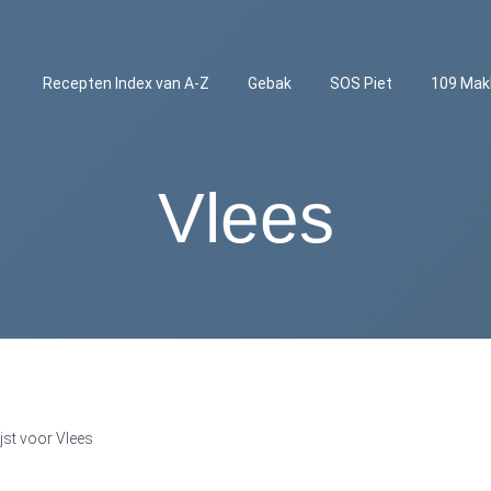
Recepten Index van A-Z
Gebak
SOS Piet
109 Mak
Vlees
ijst voor Vlees