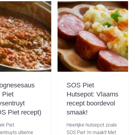
lognesesaus
SOS Piet
 Piet
Hutsepot: Vlaams
sentruyt
recept boordevol
S Piet recept)
smaak!
ek Piet
Heerlijke hutsepot zoals
entruyts ultieme
SOS Piet ‘m maakt! Met