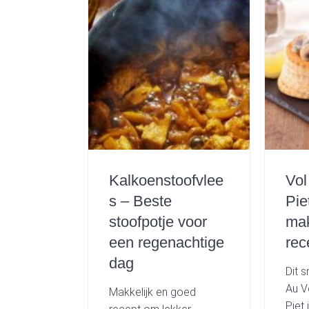
Kalkoenstoofvlee
Vol
s – Beste
Piet
stoofpotje voor
mak
een regenachtige
rec
dag
Dit s
Au V
Makkelijk en goed
Piet 