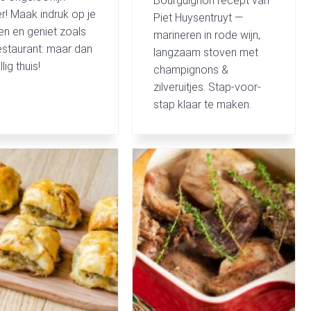
Bourguignon recept van
er! Maak indruk op je
Piet Huysentruyt —
en en geniet zoals
marineren in rode wijn,
estaurant: maar dan
langzaam stoven met
lig thuis!
champignons &
zilveruitjes. Stap-voor-
stap klaar te maken.