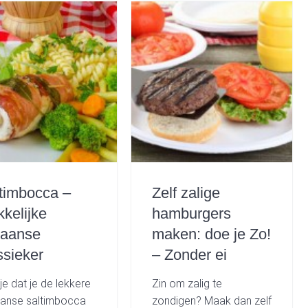
timbocca –
Zelf zalige
kelijke
hamburgers
liaanse
maken: doe je Zo!
ssieker
– Zonder ei
je dat je de lekkere
Zin om zalig te
iaanse saltimbocca
zondigen? Maak dan zelf