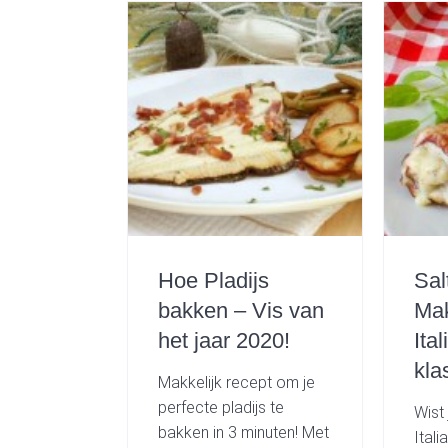
Hoe Pladijs
Sal
bakken – Vis van
Mak
het jaar 2020!
Ita
kla
Makkelijk recept om je
perfecte pladijs te
Wist 
bakken in 3 minuten! Met
Ital