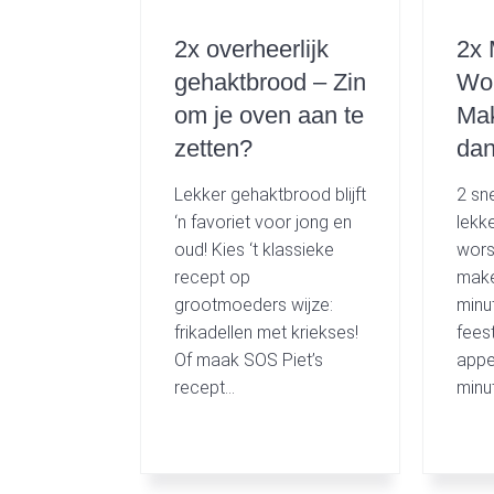
2x overheerlijk
2x 
gehaktbrood – Zin
Wor
om je oven aan te
Mak
zetten?
dan
Lekker gehaktbrood blijft
2 sn
‘n favoriet voor jong en
lekk
oud! Kies ‘t klassieke
wors
recept op
make
grootmoeders wijze:
minu
frikadellen met kriekses!
fees
Of maak SOS Piet’s
appe
recept…
minu