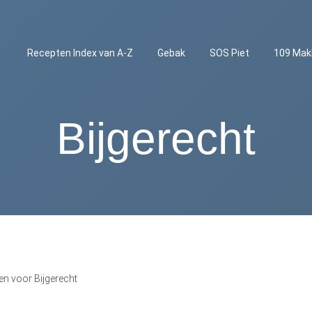
Recepten Index van A-Z
Gebak
SOS Piet
109 Mak
Bijgerecht
en voor Bijgerecht