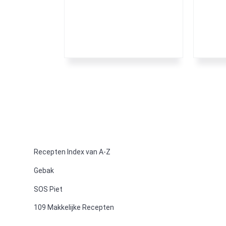
Recepten Index van A-Z
F
Gebak
o
SOS Piet
o
109 Makkelijke Recepten
t