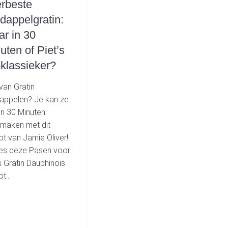
erbeste
dappelgratin:
ar in 30
uten of Piet’s
klassieker?
van Gratin
appelen? Je kan ze
in 30 Minuten
rmaken met dit
pt van Jamie Oliver!
ies deze Pasen voor
s Gratin Dauphinois
pt…