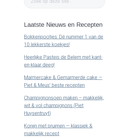
t
i
o
e
e
m
.
k
Laatste Nieuws en Recepten
o
.
a
p
Bokkenpootjes: Dé nummer 1 van de
.
d
10 lekkerste koekjes!
r
e
Heerlijke Pasteis de Belem met kant-
z
y
en-klaar deeg!
e
s
Marmercake & Gemarmerde cake —
S
i
Piet & Meus’ beste recepten
t
i
e
Champignonsoep maken – makkelijk,
.
wit & vol champignons (Piet
d
.
Huysentruyt)
.
e
Konijn met pruimen — klassiek &
makkelijk recept