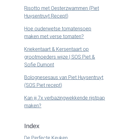
b
Risotto met Oesterzwammen (Piet
Huysentruyt Recept)
a
Hoe ouderwetse tomatensoep
r
maken met verse tomaten?
Kriekentaart & Kersentaart op
grootmoeders wijze | SOS Piet &
Sofie Dumont
Bolognesesaus van Piet Huysentruyt
(SOS Piet recept)
Kan jij 7x verbazingwekkende rijstpap
maken?
Index
De Perfecte Keuken