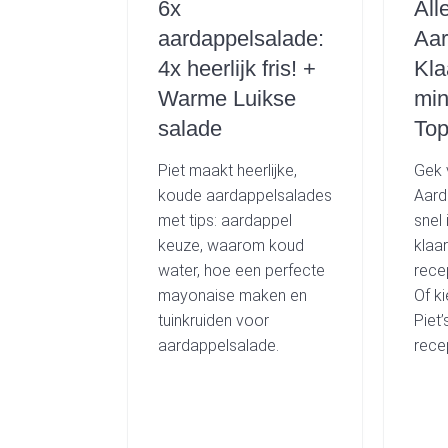
6x
All
aardappelsalade:
Aar
4x heerlijk fris! +
Kla
Warme Luikse
min
salade
Top
Piet maakt heerlijke,
Gek 
koude aardappelsalades
Aard
met tips: aardappel
snel 
keuze, waarom koud
klaa
water, hoe een perfecte
rece
mayonaise maken en
Of k
tuinkruiden voor
Piet’
aardappelsalade.
rece