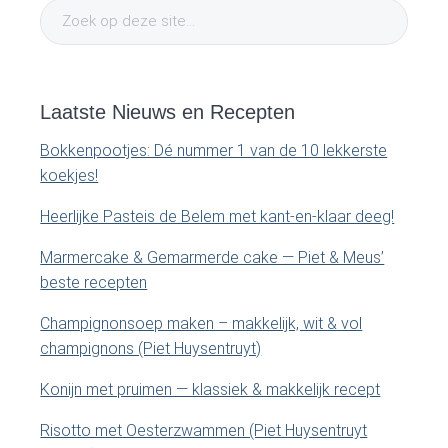
Z
i
o
e
m
k
o
Laatste Nieuws en Recepten
a
p
Bokkenpootjes: Dé nummer 1 van de 10 lekkerste
d
r
koekjes!
e
y
z
Heerlijke Pasteis de Belem met kant-en-klaar deeg!
e
S
Marmercake & Gemarmerde cake — Piet & Meus’
s
beste recepten
i
i
t
Champignonsoep maken – makkelijk, wit & vol
e
d
champignons (Piet Huysentruyt)
.
e
.
Konijn met pruimen — klassiek & makkelijk recept
.
b
Risotto met Oesterzwammen (Piet Huysentruyt