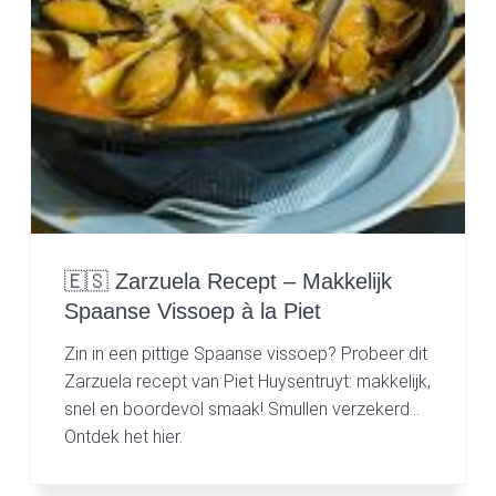
v
n
d
i
t
e
g
b
a
a
t
r
i
o
n
🇪🇸 Zarzuela Recept – Makkelijk
Spaanse Vissoep à la Piet
Zin in een pittige Spaanse vissoep? Probeer dit
Zarzuela recept van Piet Huysentruyt: makkelijk,
snel en boordevol smaak! Smullen verzekerd…
Ontdek het hier.