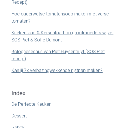
Recept)
a
Hoe ouderwetse tomatensoep maken met verse
r
tomaten?
Kriekentaart & Kersentaart op grootmoeders wijze |
SOS Piet & Sofie Dumont
Bolognesesaus van Piet Huysentruyt (SOS Piet
recept)
Kan jij 7x verbazingwekkende rijstpap maken?
Index
De Perfecte Keuken
Dessert
Gebak