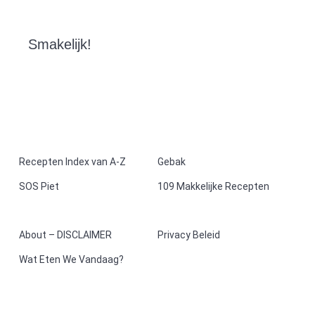
Smakelijk!
F
Recepten Index van A-Z
Gebak
SOS Piet
109 Makkelijke Recepten
o
o
About – DISCLAIMER
Privacy Beleid
t
Wat Eten We Vandaag?
e