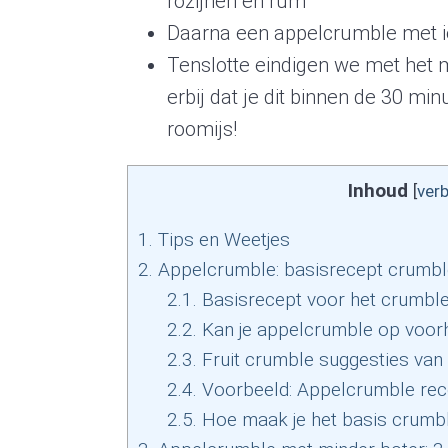
rozijnen en rum”
Daarna een appelcrumble met ie
Tenslotte eindigen we met het m
erbij dat je dit binnen de 30 m
roomijs!
Inhoud
[
ver
1.
Tips en Weetjes
2.
Appelcrumble: basisrecept crumbl
2.1.
Basisrecept voor het crumble 
2.2.
Kan je appelcrumble op voo
2.3.
Fruit crumble suggesties van 
2.4.
Voorbeeld: Appelcrumble rece
2.5.
Hoe maak je het basis crumb