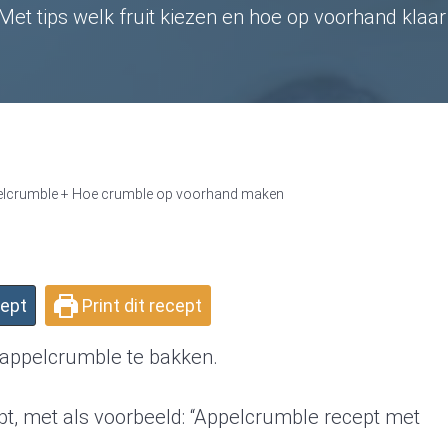
Met tips welk fruit kiezen en hoe op voorhand klaa
elcrumble + Hoe crumble op voorhand maken
cept
Print dit recept
 appelcrumble te bakken.
t, met als voorbeeld: “Appelcrumble recept met