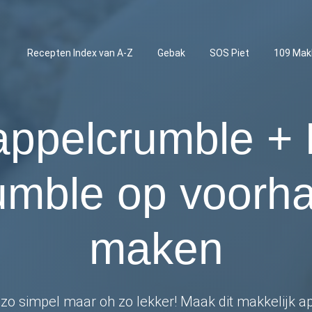
Recepten Index van A-Z
Gebak
SOS Piet
109 Mak
appelcrumble +
umble op voorh
maken
zo simpel maar oh zo lekker! Maak dit makkelijk app