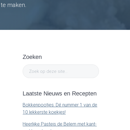
t
r te maken.
e
.
.
.
P
Zoeken
r
Z
i
o
e
m
k
Laatste Nieuws en Recepten
o
a
p
Bokkenpootjes: Dé nummer 1 van de
d
10 lekkerste koekjes!
r
e
Heerlijke Pasteis de Belem met kant-
z