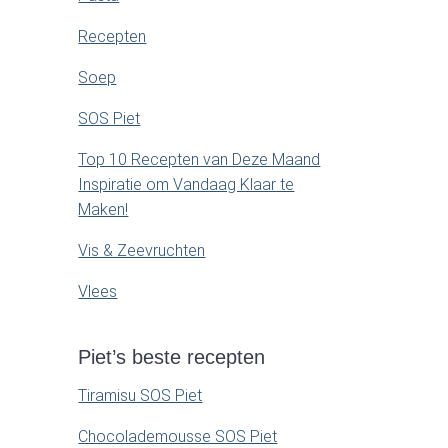
Recepten
Soep
SOS Piet
Top 10 Recepten van Deze Maand
Inspiratie om Vandaag Klaar te
Maken!
Vis & Zeevruchten
Vlees
Piet’s beste recepten
Tiramisu SOS Piet
Chocolademousse SOS Piet