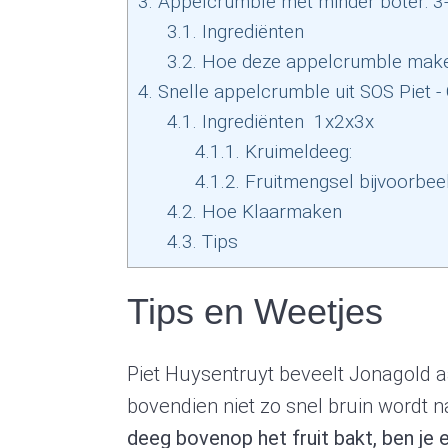
3.
Appelcrumble met minder boter: 3
3.1.
Ingrediënten
3.2.
Hoe deze appelcrumble mak
4.
Snelle appelcrumble uit SOS Piet -
4.1.
Ingrediënten 1x2x3x
4.1.1.
Kruimeldeeg:
4.1.2.
Fruitmengsel bijvoorbeel
4.2.
Hoe Klaarmaken
4.3.
Tips
Tips en Weetjes
Piet Huysentruyt beveelt Jonagold aa
bovendien niet zo snel bruin wordt 
deeg bovenop het fruit bakt, ben je e