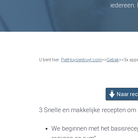
a
e
i
iedereen. 
v
n
d
i
t
e
g
b
a
a
t
r
U bent hier:
PietHuysentruyt.com
>>
Gebak
>>3x app
i
o
n
Naar re
3 Snelle en makkelijke recepten om
We beginnen met het basisrecep