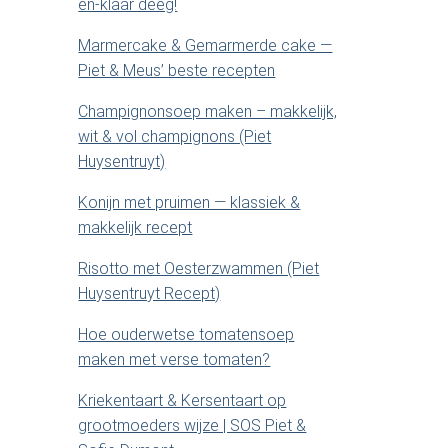
y
en-klaar deeg!
e
s
Marmercake & Gemarmerde cake —
S
i
Piet & Meus’ beste recepten
t
i
e
Champignonsoep maken – makkelijk,
.
wit & vol champignons (Piet
d
.
Huysentruyt)
.
e
Konijn met pruimen — klassiek &
makkelijk recept
b
Risotto met Oesterzwammen (Piet
Huysentruyt Recept)
a
Hoe ouderwetse tomatensoep
r
maken met verse tomaten?
Kriekentaart & Kersentaart op
grootmoeders wijze | SOS Piet &