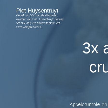
S
S
S
S
Piet Huysentruyt
k
k
k
k
Geniet van 500 van de allerbeste
i
i
i
i
recepten van Piet Huysentruyt: genoeg
om elke dag iets anders te eten! Met
p
p
p
p
extra weetjes over PH.
t
t
t
t
3x 
o
o
o
o
p
m
p
f
r
a
r
o
cr
i
i
i
o
m
n
m
t
a
c
a
e
r
o
r
r
y
n
y
n
t
s
Appelcrumble: oh 