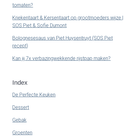
r
tomaten?
Kriekentaart & Kersentaart op grootmoeders wijze |
SOS Piet & Sofie Dumont
Bolognesesaus van Piet Huysentruyt (SOS Piet
recept)
Kan jij 7x verbazingwekkende rijstpap maken?
Index
De Perfecte Keuken
Dessert
Gebak
Groenten