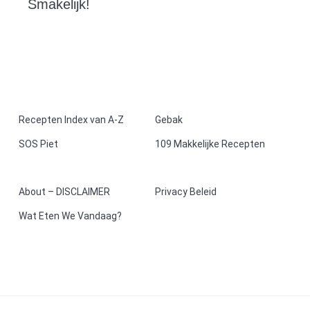
Smakelijk!
F
Recepten Index van A-Z
Gebak
SOS Piet
109 Makkelijke Recepten
o
o
About – DISCLAIMER
Privacy Beleid
t
Wat Eten We Vandaag?
e
r