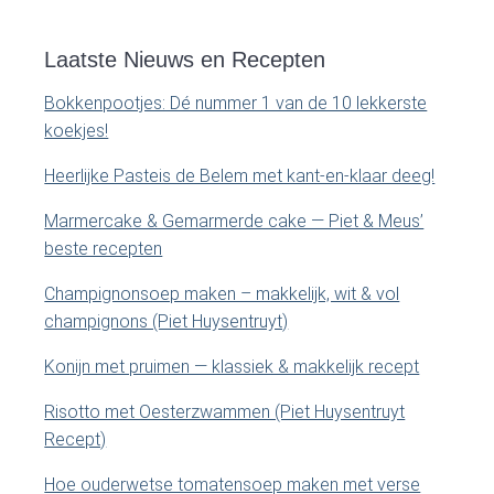
e
m
k
o
Laatste Nieuws en Recepten
a
p
Bokkenpootjes: Dé nummer 1 van de 10 lekkerste
d
r
koekjes!
e
y
z
Heerlijke Pasteis de Belem met kant-en-klaar deeg!
e
S
Marmercake & Gemarmerde cake — Piet & Meus’
s
beste recepten
i
i
t
Champignonsoep maken – makkelijk, wit & vol
e
d
champignons (Piet Huysentruyt)
.
e
.
Konijn met pruimen — klassiek & makkelijk recept
.
b
Risotto met Oesterzwammen (Piet Huysentruyt
Recept)
a
Hoe ouderwetse tomatensoep maken met verse