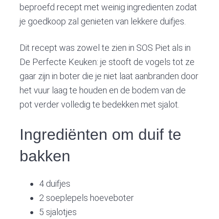
v
n
d
beproefd recept met weinig ingredienten zodat
i
t
e
je goedkoop zal genieten van lekkere duifjes.
g
b
a
a
Dit recept was zowel te zien in SOS Piet als in
t
r
De Perfecte Keuken: je stooft de vogels tot ze
i
gaar zijn in boter die je niet laat aanbranden door
o
het vuur laag te houden en de bodem van de
n
pot verder volledig te bedekken met sjalot.
Ingrediënten om duif te
bakken
4 duifjes
2 soeplepels hoeveboter
5 sjalotjes