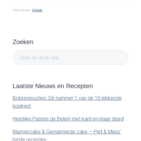
Filed Under:
Gebak
P
Zoeken
r
Z
i
o
e
m
k
o
Laatste Nieuws en Recepten
a
p
Bokkenpootjes: Dé nummer 1 van de 10 lekkerste
d
r
koekjes!
e
y
z
Heerlijke Pasteis de Belem met kant-en-klaar deeg!
e
S
Marmercake & Gemarmerde cake — Piet & Meus’
s
beste recepten
i