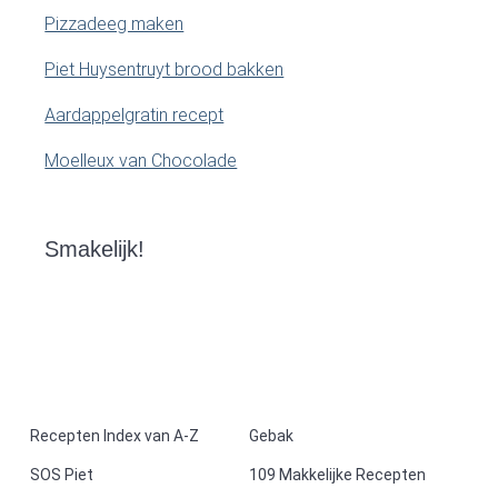
Pizzadeeg maken
Piet Huysentruyt brood bakken
Aardappelgratin recept
Moelleux van Chocolade
Smakelijk!
F
Recepten Index van A-Z
Gebak
SOS Piet
109 Makkelijke Recepten
o