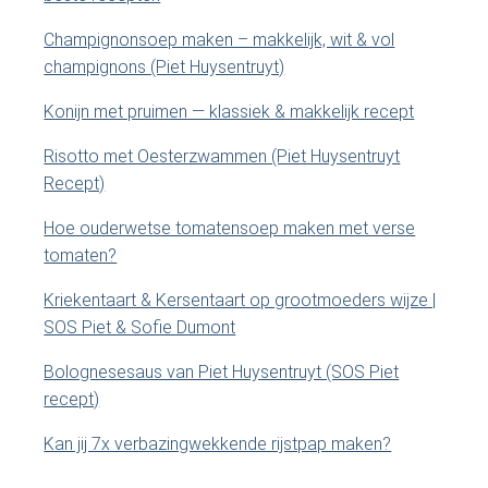
i
t
Champignonsoep maken – makkelijk, wit & vol
e
d
champignons (Piet Huysentruyt)
.
e
.
Konijn met pruimen — klassiek & makkelijk recept
.
b
Risotto met Oesterzwammen (Piet Huysentruyt
Recept)
a
Hoe ouderwetse tomatensoep maken met verse
r
tomaten?
Kriekentaart & Kersentaart op grootmoeders wijze |
SOS Piet & Sofie Dumont
Bolognesesaus van Piet Huysentruyt (SOS Piet
recept)
Kan jij 7x verbazingwekkende rijstpap maken?