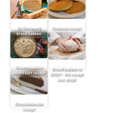
2x Glutenvrij
Eierkoek recept
brood bakken
Grootmoeders
Brood bakken in
appeltaart recept
2022? - Dit recept
lukt altijd!
Chocoladecake
recept