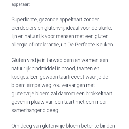
v
n
d
appeltaart
i
t
e
g
b
Superlichte, gezonde appeltaart zonder
a
a
eierdooiers en glutenvrij: ideaal voor de slanke
t
r
lijn en natuurlijk voor mensen met een gluten
i
allergie of intolerantie, uit De Perfecte Keuken.
o
n
Gluten vind je in tarwebloem en vormen een
natuurlijk bindmiddel in brood, taarten en
koekjes. Een gewoon taartrecept waar je de
bloem simpelweg zou vervangen met
glutenvrije bloem zal daarom een brokkeltaart
geven in plaats van een taart met een mooi
samenhangend deeg.
Om deeg van glutenvrije bloem beter te binden