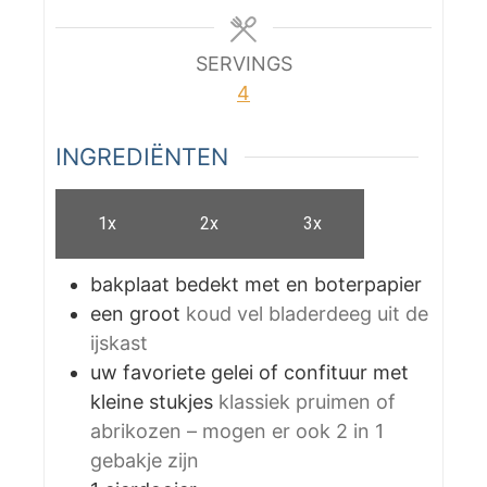
e
s
SERVINGS
4
INGREDIËNTEN
1x
2x
3x
bakplaat bedekt met en boterpapier
een groot
koud vel bladerdeeg uit de
ijskast
uw favoriete gelei of confituur met
kleine stukjes
klassiek pruimen of
abrikozen – mogen er ook 2 in 1
gebakje zijn