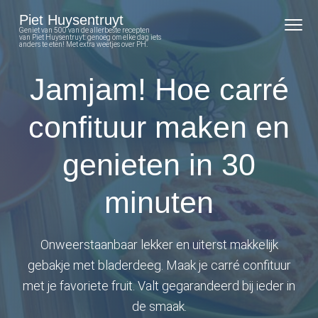
S
S
S
S
Piet Huysentruyt
k
k
k
k
Geniet van 500 van de allerbeste recepten
van Piet Huysentruyt: genoeg om elke dag iets
anders te eten! Met extra weetjes over PH.
i
i
i
i
p
p
p
p
Jamjam! Hoe carré
t
t
t
t
o
o
o
o
confituur maken en
p
m
p
f
r
a
r
o
genieten in 30
i
i
i
o
minuten
m
n
m
t
a
c
a
e
r
o
r
r
Onweerstaanbaar lekker en uiterst makkelijk
y
n
y
gebakje met bladerdeeg. Maak je carré confituur
n
t
s
met je favoriete fruit. Valt gegarandeerd bij ieder in
a
e
i
de smaak.