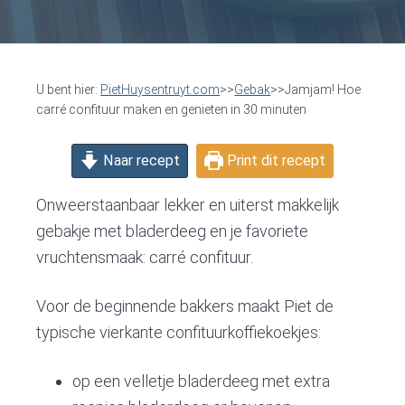
v
n
d
i
t
e
g
b
a
a
U bent hier:
PietHuysentruyt.com
>>
Gebak
>>Jamjam! Hoe
t
r
carré confituur maken en genieten in 30 minuten
i
o
Naar recept
Print dit recept
n
Onweerstaanbaar lekker en uiterst makkelijk
gebakje met bladerdeeg en je favoriete
vruchtensmaak: carré confituur.
Voor de beginnende bakkers maakt Piet de
typische vierkante confituurkoffiekoekjes:
op een velletje bladerdeeg met extra