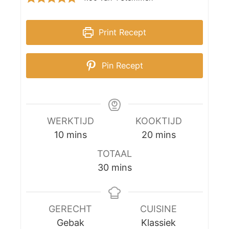
Print Recept
Pin Recept
WERKTIJD
KOOKTIJD
m
m
10
mins
20
mins
i
i
TOTAAL
n
n
m
30
mins
u
u
i
t
t
n
e
e
u
GERECHT
CUISINE
s
s
t
Gebak
Klassiek