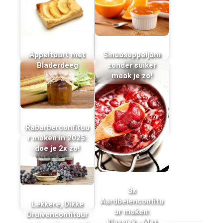
Appeltaart met
Sinaasappeljam
Bladerdeeg
zonder suiker
maak je zo!
Rabarberconfituu
r maken in 2025:
doe je 2x zo!
3x
Aardbeienconfitu
Lekkere, Dikke
ur maken:
Druivenconfituur
Klassiek - Met