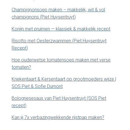
i
t
Champignonsoep maken – makkelijk, wit & vol
e
d
champignons (Piet Huysentruyt)
.
e
.
Konijn met pruimen — klassiek & makkelijk recept
.
b
Risotto met Oesterzwammen (Piet Huysentruyt
Recept)
a
Hoe ouderwetse tomatensoep maken met verse
r
tomaten?
Kriekentaart & Kersentaart op grootmoeders wijze |
SOS Piet & Sofie Dumont
Bolognesesaus van Piet Huysentruyt (SOS Piet
recept)
Kan jij 7x verbazingwekkende rijstpap maken?