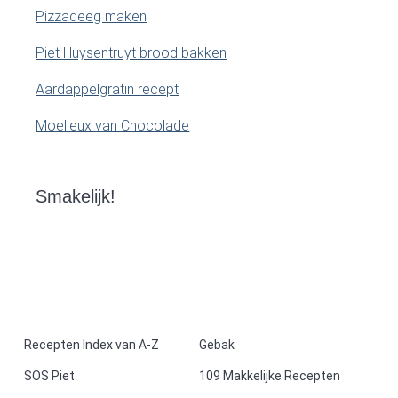
Pizzadeeg maken
Piet Huysentruyt brood bakken
Aardappelgratin recept
Moelleux van Chocolade
Smakelijk!
F
Recepten Index van A-Z
Gebak
SOS Piet
109 Makkelijke Recepten
o