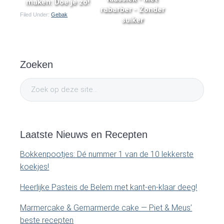
maken: Doe je zó!
rabarber - Zonder
Filed Under:
Gebak
suiker
P
Zoeken
r
Z
i
o
e
m
k
o
Laatste Nieuws en Recepten
a
p
Bokkenpootjes: Dé nummer 1 van de 10 lekkerste
d
r
koekjes!
e
y
z
Heerlijke Pasteis de Belem met kant-en-klaar deeg!
e
S
Marmercake & Gemarmerde cake — Piet & Meus’
s
beste recepten
i