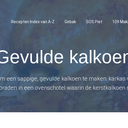
Recepten Index van A-Z
Gebak
SOS Piet
109 Mak
Gevulde kalkoe
 om een sappige, gevulde kalkoen te maken: karkas 
braden in een ovenschotel waarin de kerstkalkoen n