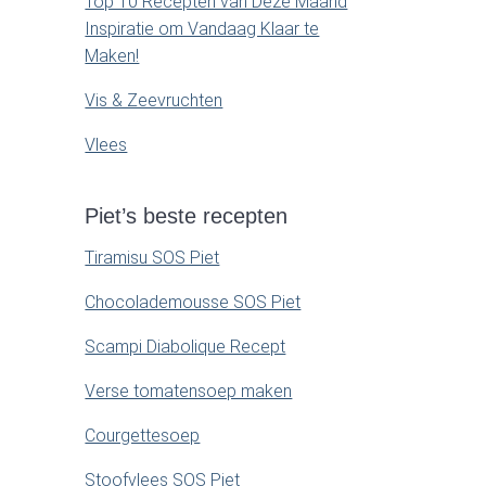
Top 10 Recepten van Deze Maand
Inspiratie om Vandaag Klaar te
Maken!
Vis & Zeevruchten
Vlees
Piet’s beste recepten
Tiramisu SOS Piet
Chocolademousse SOS Piet
Scampi Diabolique Recept
Verse tomatensoep maken
Courgettesoep
Stoofvlees SOS Piet