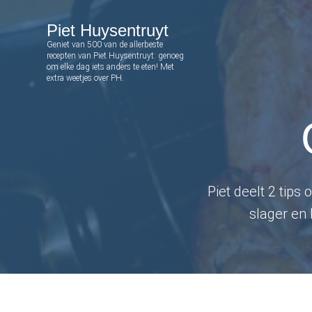
S
S
S
S
Piet Huysentruyt
k
k
k
k
Geniet van 500 van de allerbeste
i
i
i
i
recepten van Piet Huysentruyt: genoeg
om elke dag iets anders te eten! Met
p
p
p
p
extra weetjes over PH.
t
t
t
t
o
o
o
o
p
m
p
f
r
a
r
o
i
i
i
o
Piet deelt 2 tips
m
n
m
t
slager en 
a
c
a
e
r
o
r
r
y
n
y
n
t
s