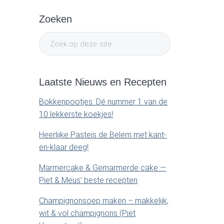
P
t
e
Zoeken
r
.
Z
i
.
o
e
.
m
k
Laatste Nieuws en Recepten
o
a
p
Bokkenpootjes: Dé nummer 1 van de
d
10 lekkerste koekjes!
r
e
Heerlijke Pasteis de Belem met kant-
z
y
en-klaar deeg!
e
s
Marmercake & Gemarmerde cake —
S
i
Piet & Meus’ beste recepten
t
i
e
Champignonsoep maken – makkelijk,
.
wit & vol champignons (Piet