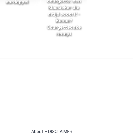
courgette: een
aardappel
klassieker die
altijd scoort! -
Bonus?
Courgettecake
recept
About – DISCLAIMER