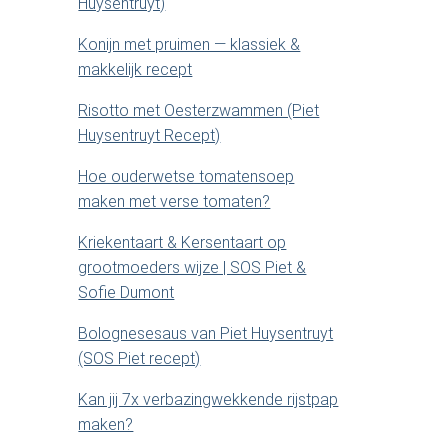
d
.
Huysentruyt)
.
e
Konijn met pruimen — klassiek &
makkelijk recept
b
Risotto met Oesterzwammen (Piet
Huysentruyt Recept)
a
Hoe ouderwetse tomatensoep
r
maken met verse tomaten?
Kriekentaart & Kersentaart op
grootmoeders wijze | SOS Piet &
Sofie Dumont
Bolognesesaus van Piet Huysentruyt
(SOS Piet recept)
Kan jij 7x verbazingwekkende rijstpap
maken?