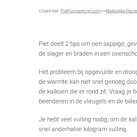
a
e
i
U bent hier:
PietHuysentruyt.com
>>
Makkelijke Rece
v
n
d
i
t
e
g
b
Piet deelt 2 tips om een sappige, ge
a
a
de slager en braden in een ovenschot
t
r
i
Het probleem bij opgevulde en droog
o
de warmte kan niet snel genoeg door
n
de kalkoen die er rond zit. Vraag j
beenderen in de vleugels en de billen 
Je hebt veel vulling nodig, om de ka
snel anderhalve kilogram vulling.