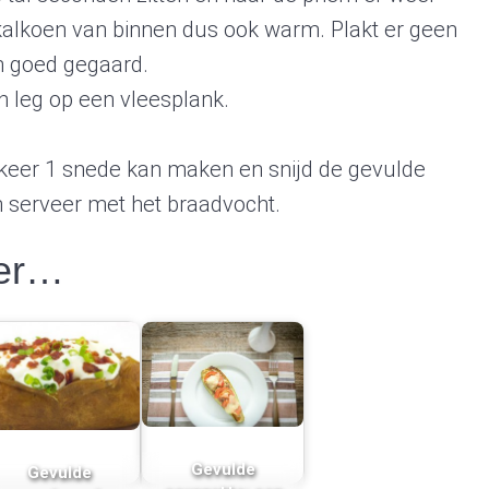
e kalkoen van binnen dus ook warm. Plakt er geen
in goed gegaard.
n leg op een vleesplank.
1 keer 1 snede kan maken en snijd de gevulde
 serveer met het braadvocht.
eer…
Gevulde
Gevulde