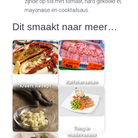
zijnde op sla met tomaat, hard gekookt ei,
mayonaise en cocktailsaus.
Dit smaakt naar meer…
Kalfshersenen
Kreeft Recept
Tong in
madeirasaus