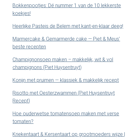
p
Bokkenpootjes: Dé nummer 1 van de 10 lekkerste
d
r
koekjes!
e
y
z
Heerlijke Pasteis de Belem met kant-en-klaar deeg!
e
S
Marmercake & Gemarmerde cake — Piet & Meus’
s
beste recepten
i
i
t
Champignonsoep maken – makkelijk, wit & vol
e
d
champignons (Piet Huysentruyt)
.
e
.
Konijn met pruimen — klassiek & makkelijk recept
.
b
Risotto met Oesterzwammen (Piet Huysentruyt
Recept)
a
Hoe ouderwetse tomatensoep maken met verse
r
tomaten?
Kriekentaart & Kersentaart op grootmoeders wijze |