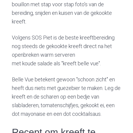
v
n
d
bouillon met stap voor stap foto’s van de
i
t
e
bereiding, snijden en kuisen van de gekookte
g
b
kreeft.
a
a
t
r
Volgens SOS Piet is de beste kreeftbereiding
i
nog steeds de gekookte kreeft direct na het
o
openbreken warm serveren
n
met koude salade als "kreeft belle vue".
Belle Vue betekent gewoon "schoon zicht" en
heeft dus niets met guezebier te maken. Leg de
kreeft en de scharen op een bedje van
slabladeren, tomatenschijfjes, gekookt ei, een
dot mayonaise en een dot cocktailsaus.
Recept om kreeft te