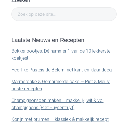
r
Z
i
o
e
m
k
o
Laatste Nieuws en Recepten
a
p
Bokkenpootjes: Dé nummer 1 van de 10 lekkerste
d
r
koekjes!
e
y
z
Heerlijke Pasteis de Belem met kant-en-klaar deeg!
e
S
Marmercake & Gemarmerde cake — Piet & Meus’
s
beste recepten
i
i
t
Champignonsoep maken – makkelijk, wit & vol
e
d
champignons (Piet Huysentruyt)
.
e
.
Konijn met pruimen — klassiek & makkelijk recept
.