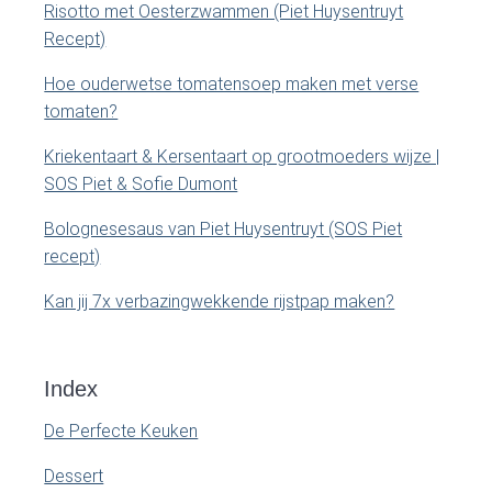
b
Risotto met Oesterzwammen (Piet Huysentruyt
Recept)
a
Hoe ouderwetse tomatensoep maken met verse
r
tomaten?
Kriekentaart & Kersentaart op grootmoeders wijze |
SOS Piet & Sofie Dumont
Bolognesesaus van Piet Huysentruyt (SOS Piet
recept)
Kan jij 7x verbazingwekkende rijstpap maken?
Index
De Perfecte Keuken
Dessert