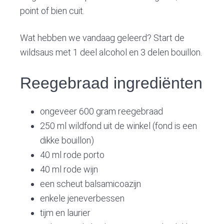
v
n
d
point of bien cuit.
i
t
e
g
b
Wat hebben we vandaag geleerd? Start de
a
a
wildsaus met 1 deel alcohol en 3 delen bouillon.
t
r
i
Reegebraad ingrediënten
o
n
ongeveer 600 gram reegebraad
250 ml wildfond uit de winkel (fond is een
dikke bouillon)
40 ml rode porto
40 ml rode wijn
een scheut balsamicoazijn
enkele jeneverbessen
tijm en laurier