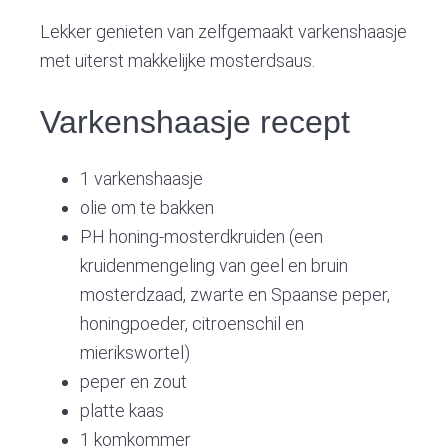
v
n
d
i
t
e
Lekker genieten van zelfgemaakt varkenshaasje
g
b
met uiterst makkelijke mosterdsaus.
a
a
Varkenshaasje recept
t
r
i
o
1 varkenshaasje
n
olie om te bakken
PH honing-mosterdkruiden (een
kruidenmengeling van geel en bruin
mosterdzaad, zwarte en Spaanse peper,
honingpoeder, citroenschil en
mierikswortel)
peper en zout
platte kaas
1 komkommer