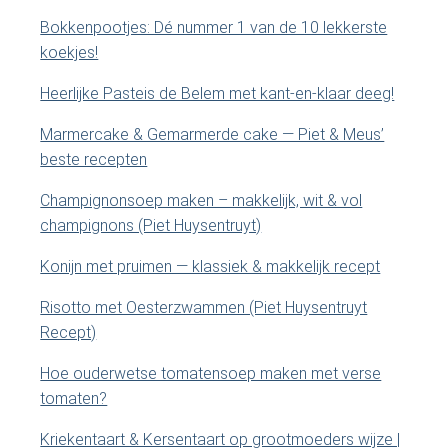
a
p
Bokkenpootjes: Dé nummer 1 van de 10 lekkerste
d
r
koekjes!
e
y
z
Heerlijke Pasteis de Belem met kant-en-klaar deeg!
e
S
Marmercake & Gemarmerde cake — Piet & Meus’
s
beste recepten
i
i
t
Champignonsoep maken – makkelijk, wit & vol
e
d
champignons (Piet Huysentruyt)
.
e
.
Konijn met pruimen — klassiek & makkelijk recept
.
b
Risotto met Oesterzwammen (Piet Huysentruyt
Recept)
a
Hoe ouderwetse tomatensoep maken met verse
r
tomaten?
Kriekentaart & Kersentaart op grootmoeders wijze |