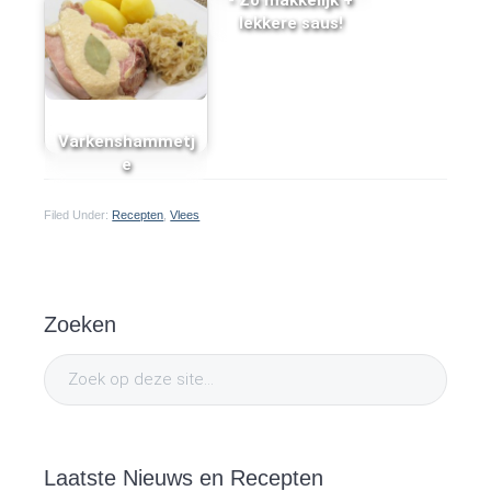
lekkere saus!
Varkenshammetj
e
Filed Under:
Recepten
,
Vlees
P
Zoeken
r
Z
i
o
e
m
k
o
Laatste Nieuws en Recepten