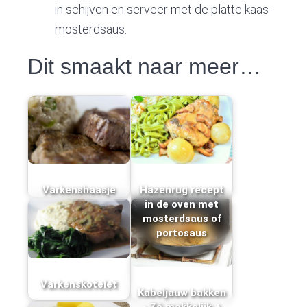
in schijven en serveer met de platte kaas-
mosterdsaus.
Dit smaakt naar meer…
Varkenshaasje
Hazenrug recept
in de oven met
mosterdsaus of
portosaus
Varkenskotelet
Kabeljauw bakken
- Zó makkelijk +