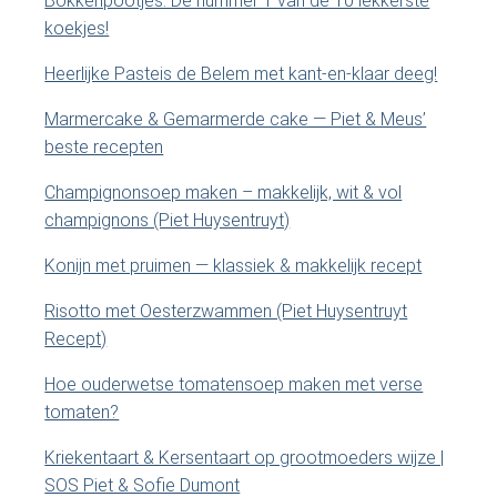
Bokkenpootjes: Dé nummer 1 van de 10 lekkerste
d
r
koekjes!
e
y
z
Heerlijke Pasteis de Belem met kant-en-klaar deeg!
e
S
Marmercake & Gemarmerde cake — Piet & Meus’
s
beste recepten
i
i
t
Champignonsoep maken – makkelijk, wit & vol
e
d
champignons (Piet Huysentruyt)
.
e
.
Konijn met pruimen — klassiek & makkelijk recept
.
b
Risotto met Oesterzwammen (Piet Huysentruyt
Recept)
a
Hoe ouderwetse tomatensoep maken met verse
r
tomaten?
Kriekentaart & Kersentaart op grootmoeders wijze |
SOS Piet & Sofie Dumont