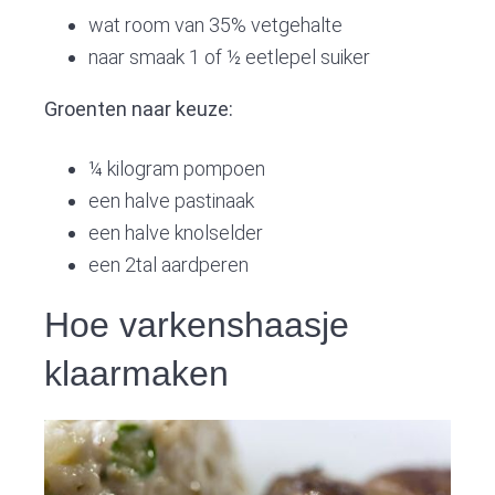
wat room van 35% vetgehalte
naar smaak 1 of ½ eetlepel suiker
Groenten naar keuze:
¼ kilogram pompoen
een halve pastinaak
een halve knolselder
een 2tal aardperen
Hoe varkenshaasje
klaarmaken