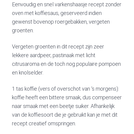
v
n
d
Eenvoudig en snel varkenshaasje recept zonder
i
t
e
oven met koffiesaus, geserveerd indien
g
b
gewenst bovenop roergebakken, vergeten
a
a
groenten.
t
r
i
Vergeten groenten in dit recept zijn zeer
o
lekkere aardpeer, pastinaak met licht
n
citrusaroma en de toch nog populaire pompoen
en knolselder.
1 tas koffie (vers of overschot van ‘s morgens):
koffie heeft een bittere smaak, dus compenseer
naar smaak met een beetje suiker. Afhankelijk
van de koffiesoort die je gebruikt kan je met dit
recept creatief omspringen.