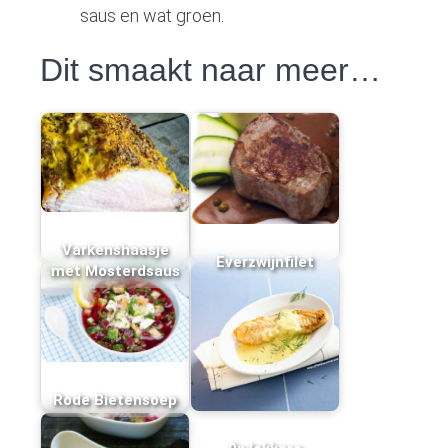
saus en wat groen.
Dit smaakt naar meer…
Varkenshaasje
Everzwijnfilet
met Mosterdsaus
Rode Bietensoep