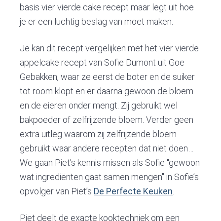
v
n
d
basis vier vierde cake recept maar legt uit hoe
i
t
e
je er een luchtig beslag van moet maken.
g
b
a
a
Je kan dit recept vergelijken met het vier vierde
t
r
appelcake recept van Sofie Dumont uit Goe
i
Gebakken, waar ze eerst de boter en de suiker
o
tot room klopt en er daarna gewoon de bloem
n
en de eieren onder mengt. Zij gebruikt wel
bakpoeder of zelfrijzende bloem. Verder geen
extra uitleg waarom zij zelfrijzende bloem
gebruikt waar andere recepten dat niet doen…
We gaan Piet’s kennis missen als Sofie "gewoon
wat ingrediënten gaat samen mengen" in Sofie’s
opvolger van Piet’s
De Perfecte Keuken
.
Piet deelt de exacte kooktechniek om een