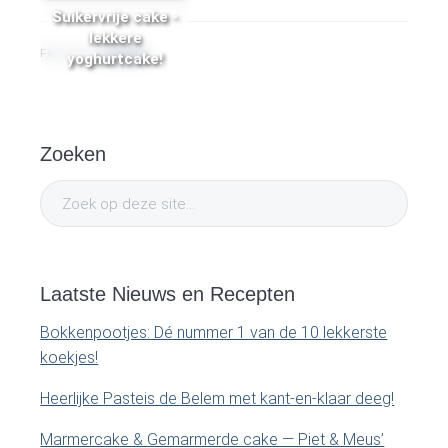
Suikervrije cake -
lekkere
Filed Under:
SOS Piet
yoghurtcake!
P
Zoeken
r
Z
i
o
e
m
k
o
Laatste Nieuws en Recepten
a
p
Bokkenpootjes: Dé nummer 1 van de 10 lekkerste
d
r
koekjes!
e
y
z
Heerlijke Pasteis de Belem met kant-en-klaar deeg!
e
S
Marmercake & Gemarmerde cake — Piet & Meus’
s