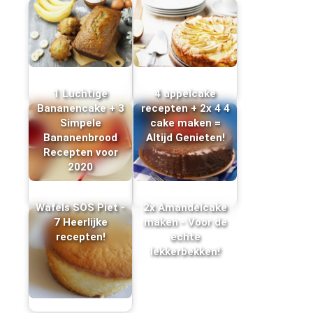
1 Luchtige
4 appelcake
Bananencake + 3
recepten + 2x 4 4
Simpele
cake maken =
Bananenbrood
Altijd Genieten!
Recepten voor
2020
Wafels SOS Piet -
2x Amandelcake
7 Heerlijke
maken - Voor de
recepten!
echte
lekkerbekken!