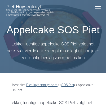
S
S
S
S
Piet Huysentruyt
k
k
k
k
Geniet van 500 van de allerbeste recepten
van Piet Huysentruyt: genoeg om elke dag iets
anders te eten! Met extra weetjes over PH.
i
i
i
i
p
p
p
p
Appelcake SOS Piet
t
t
t
t
o
o
o
o
Lekker, luchtige appelcake: SOS Piet volgt het
p
m
p
f
basis vier vierde cake recept maar legt uit hoe je er
r
a
r
o
een luchtig beslag van moet maken.
i
i
i
o
m
n
m
t
a
c
a
e
r
o
r
r
U bent hier:
PietHuysentruyt.com
>>
SOS Piet
>>Appelcake
y
n
y
SOS Piet
n
t
s
a
e
i
Lekker, luchtige appelcake: SOS Piet volgt het