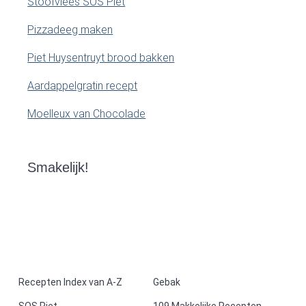
Stoofvlees SOS Piet
Pizzadeeg maken
Piet Huysentruyt brood bakken
Aardappelgratin recept
Moelleux van Chocolade
Smakelijk!
F
Recepten Index van A-Z
Gebak
SOS Piet
109 Makkelijke Recepten