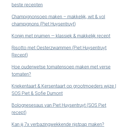
beste recepten
i
i
t
Champignonsoep maken – makkelijk, wit & vol
e
d
champignons (Piet Huysentruyt)
.
e
.
Konijn met pruimen — klassiek & makkelijk recept
.
b
Risotto met Oesterzwammen (Piet Huysentruyt
Recept)
a
Hoe ouderwetse tomatensoep maken met verse
r
tomaten?
Kriekentaart & Kersentaart op grootmoeders wijze |
SOS Piet & Sofie Dumont
Bolognesesaus van Piet Huysentruyt (SOS Piet
recept)
Kan jij 7x verbazingwekkende rijstpap maken?