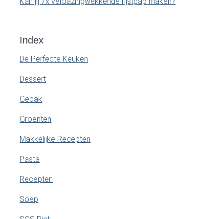
Kan jij 7x verbazingwekkende rijstpap maken?
Index
De Perfecte Keuken
Dessert
Gebak
Groenten
Makkelijke Recepten
Pasta
Recepten
Soep