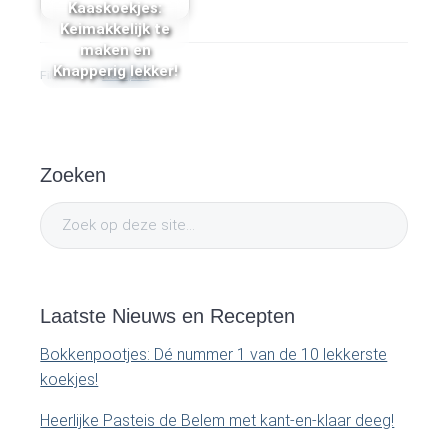
Kaaskoekjes:
Keimakkelijk te
maken en
Knapperig lekker!
Filed Under:
Recepten
P
Zoeken
r
Z
i
o
e
m
k
o
Laatste Nieuws en Recepten
a
p
Bokkenpootjes: Dé nummer 1 van de 10 lekkerste
d
r
koekjes!
e
y
z
Heerlijke Pasteis de Belem met kant-en-klaar deeg!
e