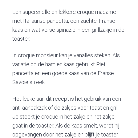
v
n
d
i
t
e
Een supersnelle en lekkere croque madame
g
b
met Italiaanse pancetta, een zachte, Franse
a
a
kaas en wat verse spinazie in een grillzakje in de
t
r
toaster.
i
o
In croque monsieur kan je vanalles steken. Als
n
variatie op de ham en kaas gebruikt Piet
pancetta en een goede kaas van de Franse
Savoie streek.
Het leuke aan dit recept is het gebruik van een
anti-aanbakzak of de zakjes voor toast en grill.
Je steekt je croque in het zakje en het zakje
gaat in de toaster. Als de kaas smelt, wordt hij
opgevangen door het zakje en blijft je toaster