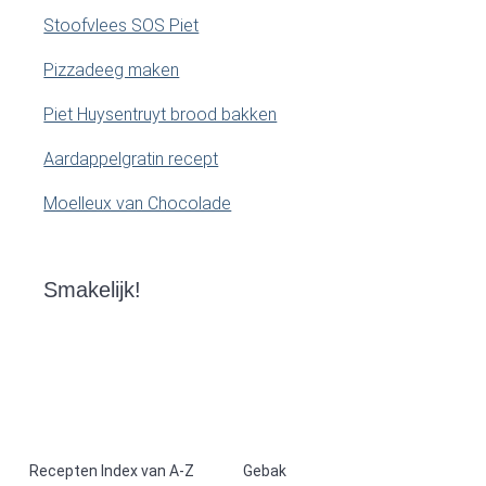
Stoofvlees SOS Piet
Pizzadeeg maken
Piet Huysentruyt brood bakken
Aardappelgratin recept
Moelleux van Chocolade
Smakelijk!
F
Recepten Index van A-Z
Gebak