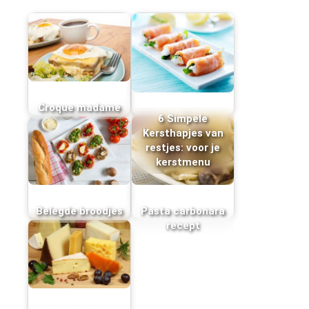
Croque madame
6 Simpele
Kersthapjes van
restjes: voor je
kerstmenu
Belegde broodjes
Pasta carbonara
recept