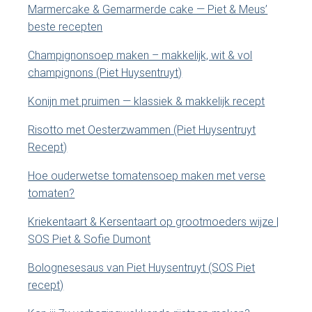
S
Marmercake & Gemarmerde cake — Piet & Meus’
s
beste recepten
i
i
t
Champignonsoep maken – makkelijk, wit & vol
e
d
champignons (Piet Huysentruyt)
.
e
.
Konijn met pruimen — klassiek & makkelijk recept
.
b
Risotto met Oesterzwammen (Piet Huysentruyt
Recept)
a
Hoe ouderwetse tomatensoep maken met verse
r
tomaten?
Kriekentaart & Kersentaart op grootmoeders wijze |
SOS Piet & Sofie Dumont
Bolognesesaus van Piet Huysentruyt (SOS Piet
recept)