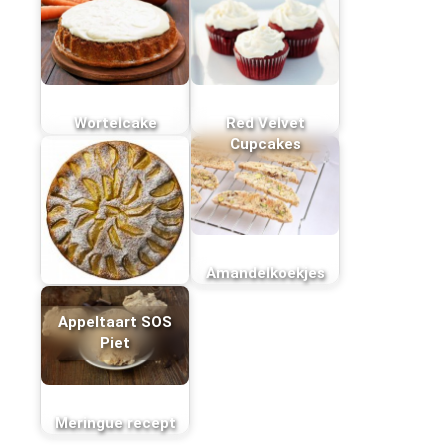
Wortelcake
Red Velvet
Cupcakes
Amandelkoekjes
Appeltaart SOS
Piet
Meringue recept