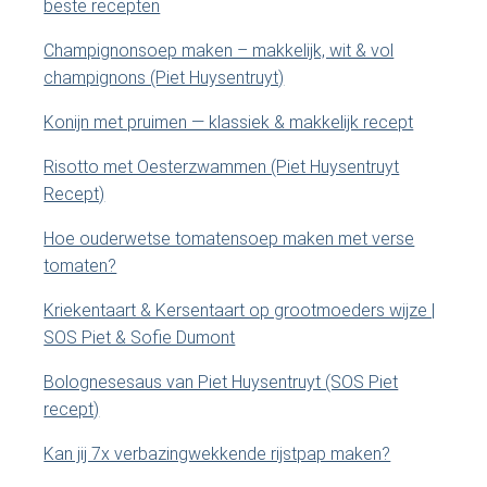
beste recepten
i
i
t
Champignonsoep maken – makkelijk, wit & vol
e
d
champignons (Piet Huysentruyt)
.
e
.
Konijn met pruimen — klassiek & makkelijk recept
.
b
Risotto met Oesterzwammen (Piet Huysentruyt
Recept)
a
Hoe ouderwetse tomatensoep maken met verse
r
tomaten?
Kriekentaart & Kersentaart op grootmoeders wijze |
SOS Piet & Sofie Dumont
Bolognesesaus van Piet Huysentruyt (SOS Piet
recept)
Kan jij 7x verbazingwekkende rijstpap maken?