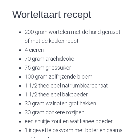
v
n
d
i
t
e
Worteltaart recept
g
b
a
a
200 gram wortelen met de hand geraspt
t
r
of met de keukenrobot
i
4 eieren
o
70 gram arachideolie
n
75 gram griessuiker
100 gram zelfrijzende bloem
1 1/2 theelepel natriumbicarbonaat
1 1/2 theelepel bakpoeder
30 gram walnoten grof hakken
30 gram donkere rozijnen
een snuifje zout en wat kaneelpoeder
1 ingevette bakvorm met boter en daarna