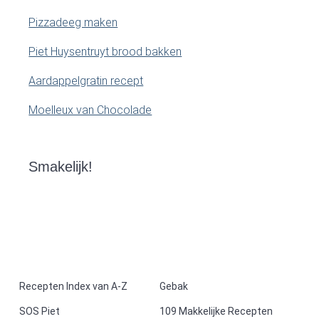
Pizzadeeg maken
Piet Huysentruyt brood bakken
Aardappelgratin recept
Moelleux van Chocolade
Smakelijk!
F
Recepten Index van A-Z
Gebak
SOS Piet
109 Makkelijke Recepten