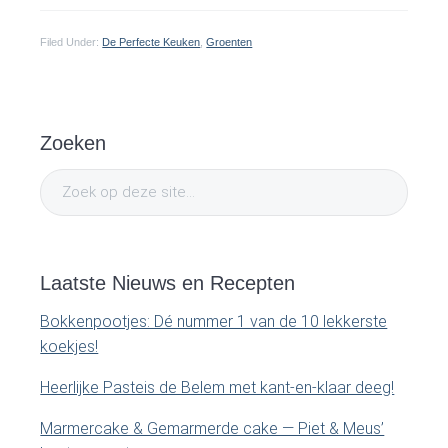
Filed Under:
De Perfecte Keuken
,
Groenten
P
Zoeken
r
Z
i
o
e
m
k
o
Laatste Nieuws en Recepten
a
p
Bokkenpootjes: Dé nummer 1 van de 10 lekkerste
d
r
koekjes!
e
y
z
Heerlijke Pasteis de Belem met kant-en-klaar deeg!
e
S
Marmercake & Gemarmerde cake — Piet & Meus’
s